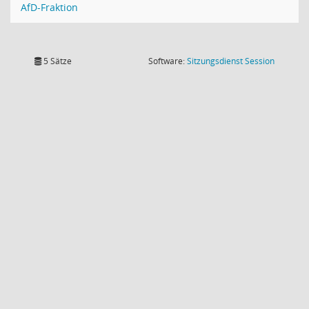
AfD-Fraktion
(Wird in
5 Sätze
Software:
Sitzungsdienst
Session