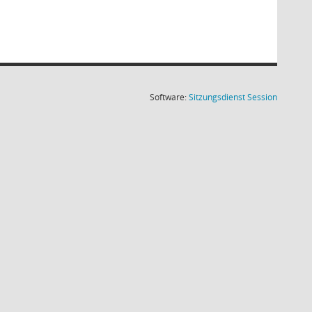
(Wird in
Software:
Sitzungsdienst
Session