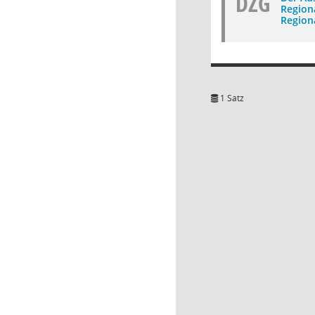
DZG
Region
Regio
1 Satz