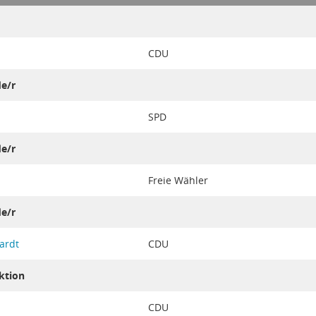
CDU
de/r
SPD
de/r
Freie Wähler
de/r
ardt
CDU
ktion
CDU