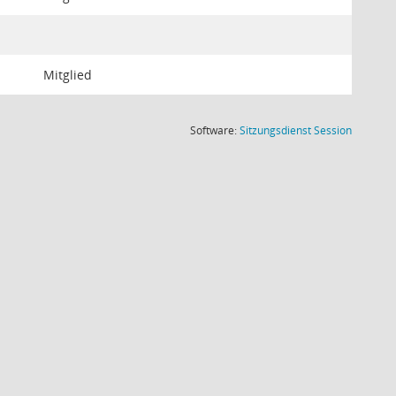
Mitglied
(Wird in
Software:
Sitzungsdienst
Session