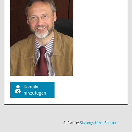
Kontakt
hinzufügen
(Wird in
Software:
Sitzungsdienst
Session