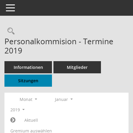
Toggle navigation
Rechercheauswahl
Personalkommision - Termine
2019
Informationen
Mitglieder
Sitzungen
Monat
Januar
2019
Aktuell
Gremium auswählen