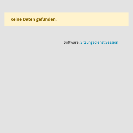
Keine Daten gefunden.
(Wird in
Software:
Sitzungsdienst
Session