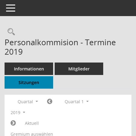
Toggle navigation
Rechercheauswahl
Personalkommision - Termine
2019
Informationen
Mitglieder
Sitzungen
Quartal
Quartal 1
2019
Aktuell
Gremium auswählen