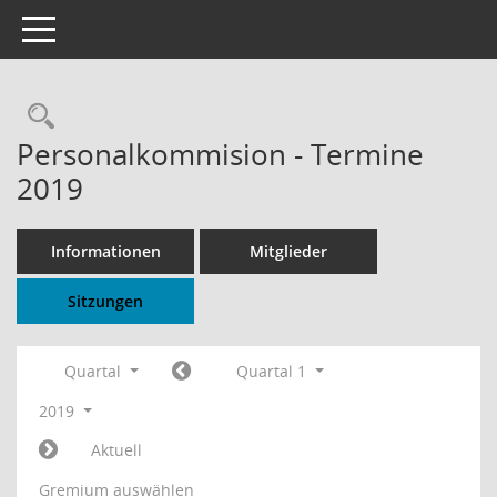
Toggle navigation
Rechercheauswahl
Personalkommision - Termine
2019
Informationen
Mitglieder
Sitzungen
Quartal
Quartal 1
2019
Aktuell
Gremium auswählen