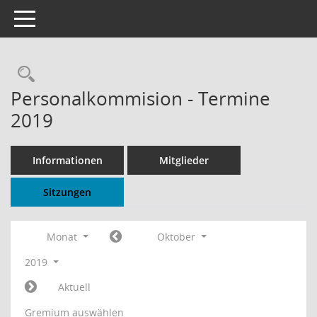
Toggle navigation
Rechercheauswahl
Personalkommision - Termine
2019
Informationen
Mitglieder
Sitzungen
Monat
Oktober
2019
Aktuell
Gremium auswählen