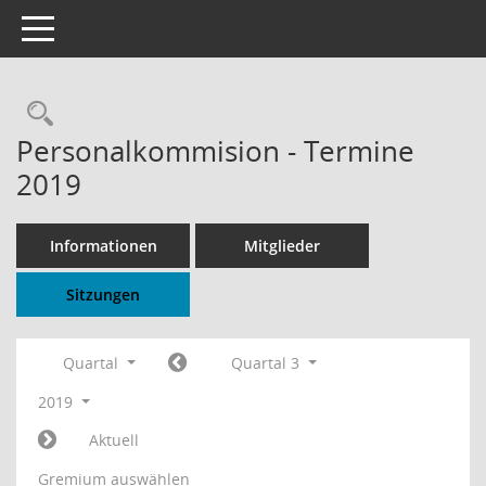
Toggle navigation
Rechercheauswahl
Personalkommision - Termine
2019
Informationen
Mitglieder
Sitzungen
Quartal
Quartal 3
2019
Aktuell
Gremium auswählen