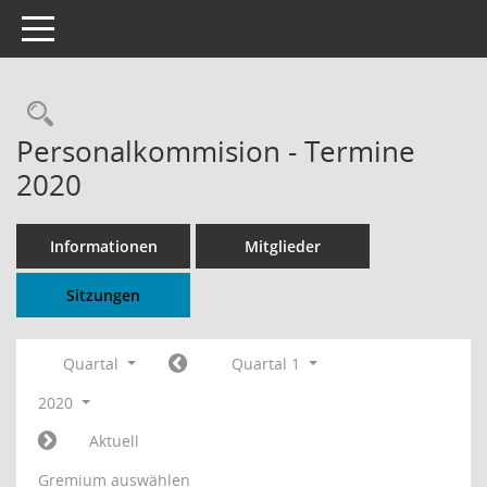
Toggle navigation
Rechercheauswahl
Personalkommision - Termine
2020
Informationen
Mitglieder
Sitzungen
Quartal
Quartal 1
2020
Aktuell
Gremium auswählen