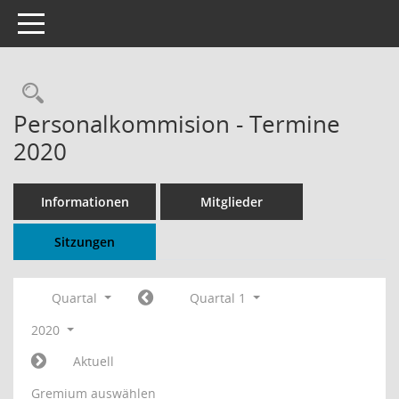
Toggle navigation
Rechercheauswahl
Personalkommision - Termine
2020
Informationen
Mitglieder
Sitzungen
Quartal
Quartal 1
2020
Aktuell
Gremium auswählen