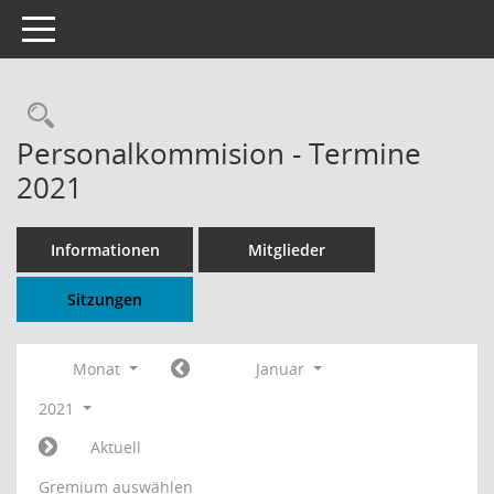
Toggle navigation
Rechercheauswahl
Personalkommision - Termine
2021
Informationen
Mitglieder
Sitzungen
Monat
Januar
2021
Aktuell
Gremium auswählen