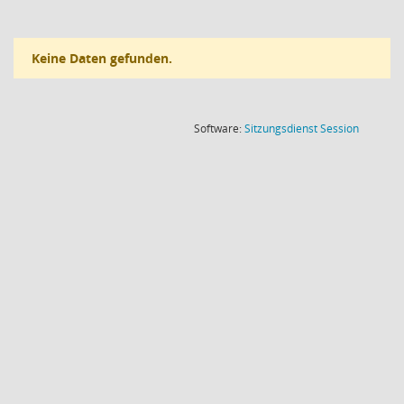
Keine Daten gefunden.
(Wird in
Software:
Sitzungsdienst
Session