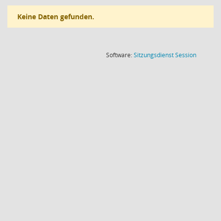
Keine Daten gefunden.
(Wird in
Software:
Sitzungsdienst
Session