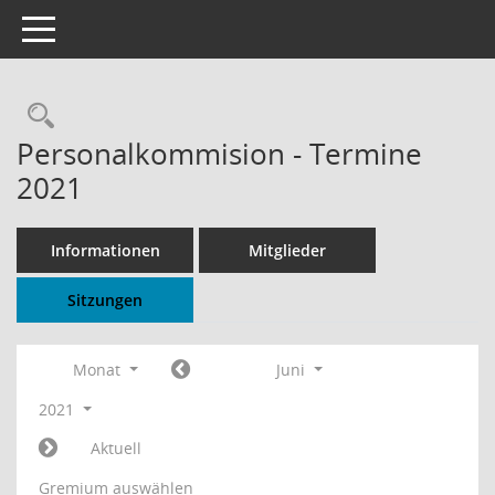
Toggle navigation
Rechercheauswahl
Personalkommision - Termine
2021
Informationen
Mitglieder
Sitzungen
Monat
Juni
2021
Aktuell
Gremium auswählen