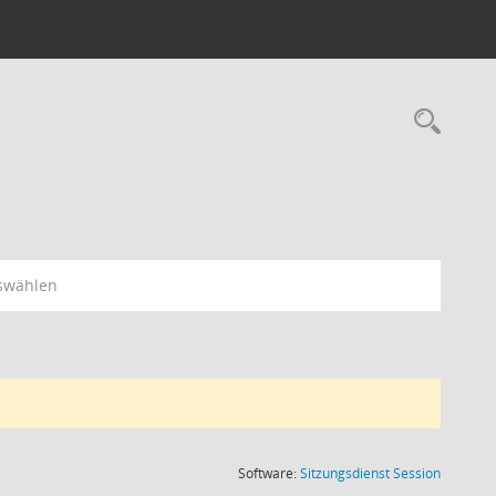
Rec
swählen
(Wird in
Software:
Sitzungsdienst
Session