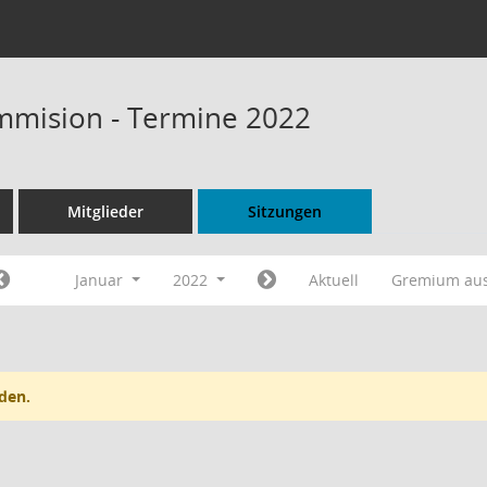
mmision - Termine 2022
Mitglieder
Sitzungen
Januar
2022
Aktuell
Gremium au
den.