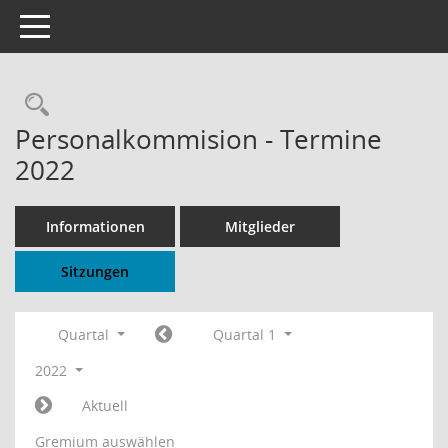
Toggle navigation
Rechercheauswahl
Personalkommision - Termine
2022
Informationen
Mitglieder
Sitzungen
Quartal
Quartal 1
2022
Aktuell
Gremium auswählen