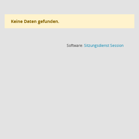
Keine Daten gefunden.
(Wird in
Software:
Sitzungsdienst
Session