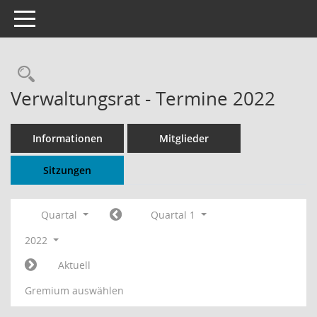
Toggle navigation
Rechercheauswahl
Verwaltungsrat - Termine 2022
Informationen
Mitglieder
Sitzungen
Quartal
Quartal 1
2022
Aktuell
Gremium auswählen