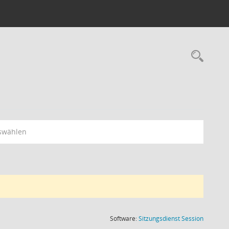
Rec
swählen
(Wird in
Software:
Sitzungsdienst
Session