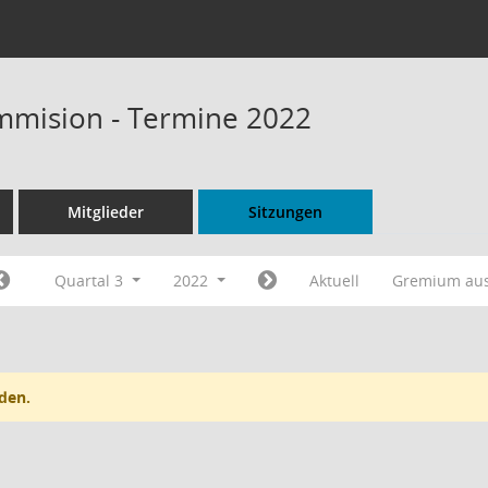
mmision - Termine 2022
Mitglieder
Sitzungen
Quartal 3
2022
Aktuell
Gremium au
den.