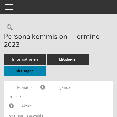
Toggle navigation
Rechercheauswahl
Personalkommision - Termine
2023
Informationen
Mitglieder
Sitzungen
Monat
Januar
2023
Aktuell
Gremium auswählen