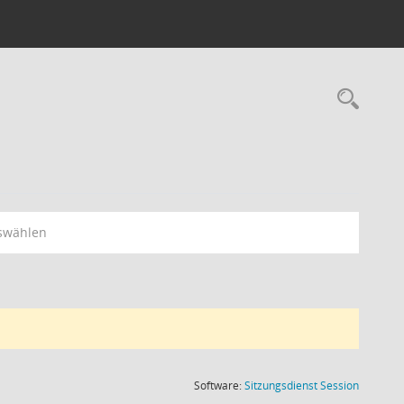
Rec
swählen
(Wird in
Software:
Sitzungsdienst
Session