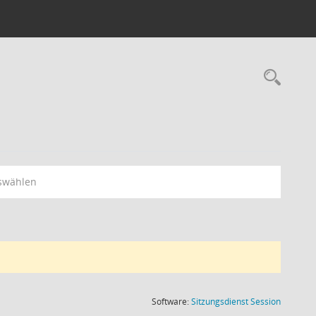
Rec
swählen
(Wird in
Software:
Sitzungsdienst
Session