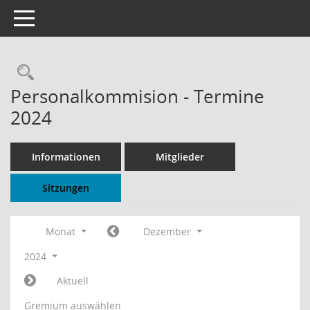
Toggle navigation
Rechercheauswahl
Personalkommision - Termine
2024
Informationen
Mitglieder
Sitzungen
Monat
Dezember
2024
Aktuell
Gremium auswählen