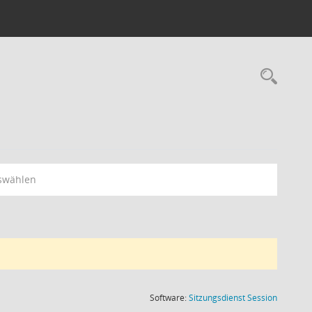
Rec
swählen
(Wird in
Software:
Sitzungsdienst
Session