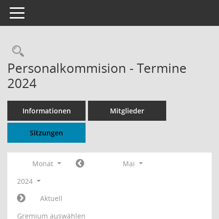
Toggle navigation
Rechercheauswahl
Personalkommision - Termine
2024
Informationen
Mitglieder
Sitzungen
Monat
Mai
2024
Aktuell
Gremium auswählen