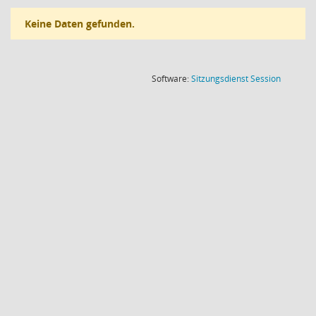
Keine Daten gefunden.
(Wird in
Software:
Sitzungsdienst
Session