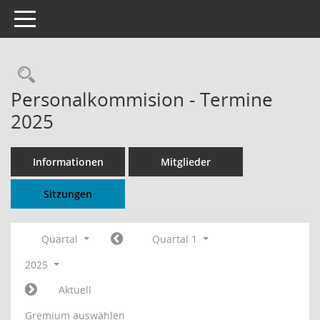
Toggle navigation
Rechercheauswahl
Personalkommision - Termine
2025
Informationen
Mitglieder
Sitzungen
Quartal
Quartal 1
2025
Aktuell
Gremium auswählen