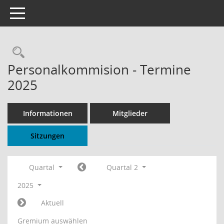
Toggle navigation
Rechercheauswahl
Personalkommision - Termine
2025
Informationen
Mitglieder
Sitzungen
Quartal
Quartal 2
2025
Aktuell
Gremium auswählen