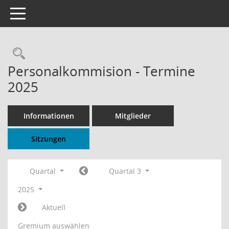
Toggle navigation
Rechercheauswahl
Personalkommision - Termine
2025
Informationen
Mitglieder
Sitzungen
Quartal
Quartal 3
2025
Aktuell
Gremium auswählen