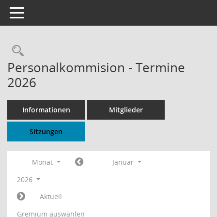
Toggle navigation
Rechercheauswahl
Personalkommision - Termine
2026
Informationen
Mitglieder
Sitzungen
Monat
Januar
2026
Aktuell
Gremium auswählen