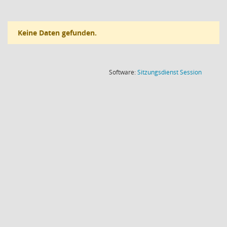
Keine Daten gefunden.
(Wird in
Software:
Sitzungsdienst
Session