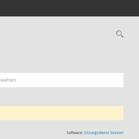
Rec
swählen
(Wird in
Software:
Sitzungsdienst
Session