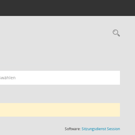
Rec
swählen
(Wird in
Software:
Sitzungsdienst
Session