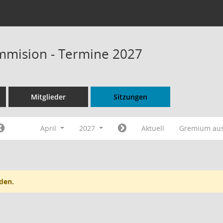
mmision - Termine 2027
Mitglieder
Sitzungen
April
2027
Aktuell
Gremium au
den.