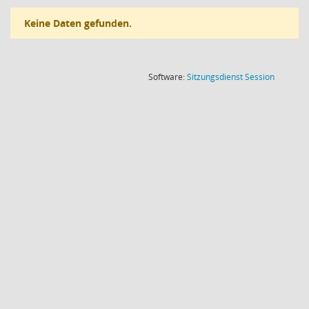
Keine Daten gefunden.
(Wird in
Software:
Sitzungsdienst
Session