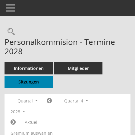
Toggle navigation
Rechercheauswahl
Personalkommision - Termine
2028
Informationen
Mitglieder
Sitzungen
Quartal
Quartal 4
2028
Aktuell
Gremium auswählen