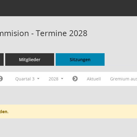
mmision - Termine 2028
Mitglieder
Sitzungen
Quartal 3
2028
Aktuell
Gremium au
den.