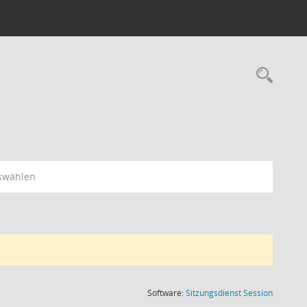
Rec
swählen
(Wird in
Software:
Sitzungsdienst
Session