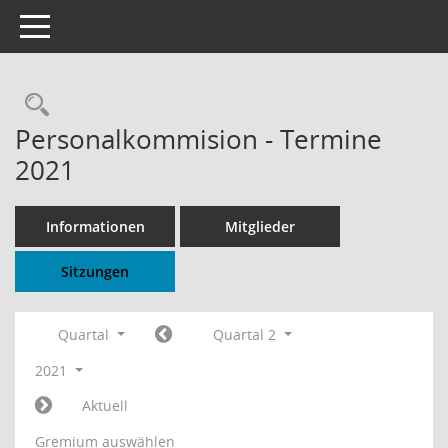
Toggle navigation
Rechercheauswahl
Personalkommision - Termine
2021
Informationen
Mitglieder
Sitzungen
Quartal
Quartal 2
2021
Aktuell
Gremium auswählen