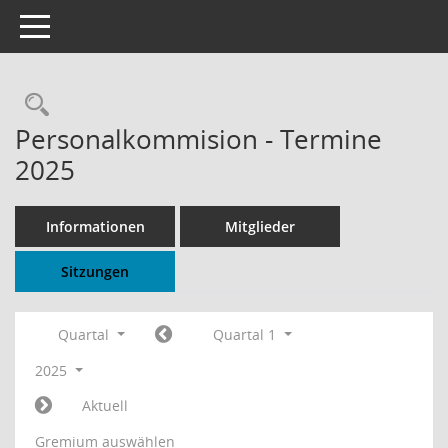
Toggle navigation
Rechercheauswahl
Personalkommision - Termine
2025
Informationen
Mitglieder
Sitzungen
Quartal
Quartal 1
2025
Aktuell
Gremium auswählen