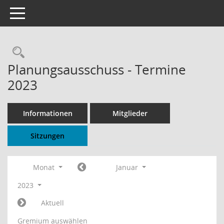
Toggle navigation
Rechercheauswahl
Planungsausschuss - Termine
2023
Informationen
Mitglieder
Sitzungen
Monat
Januar
2023
Aktuell
Gremium auswählen