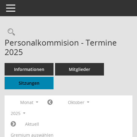
Toggle navigation
Rechercheauswahl
Personalkommision - Termine
2025
Informationen
Mitglieder
Sitzungen
Monat
Oktober
2025
Aktuell
Gremium auswählen