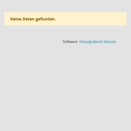
Keine Daten gefunden.
(Wird in
Software:
Sitzungsdienst
Session