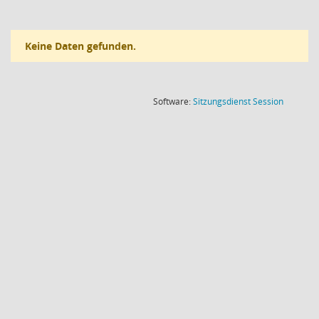
Keine Daten gefunden.
(Wird in
Software:
Sitzungsdienst
Session