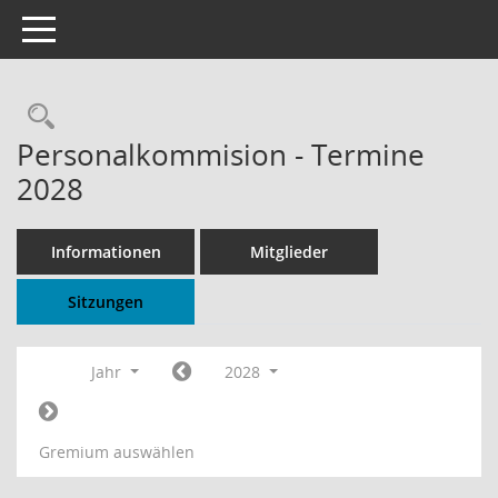
Toggle navigation
Rechercheauswahl
Personalkommision - Termine
2028
Informationen
Mitglieder
Sitzungen
Jahr
2028
Gremium auswählen