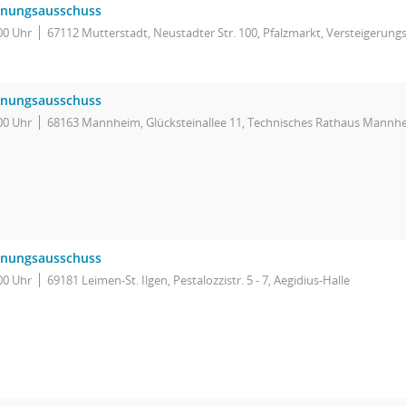
anungsausschuss
00 Uhr
67112 Mutterstadt, Neustadter Str. 100, Pfalzmarkt, Versteigerun
anungsausschuss
00 Uhr
68163 Mannheim, Glücksteinallee 11, Technisches Rathaus Mannhe
anungsausschuss
00 Uhr
69181 Leimen-St. Ilgen, Pestalozzistr. 5 - 7, Aegidius-Halle