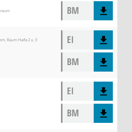
BM
gsraum
EI
im, Raum Haifa 2 u. 3
BM
EI
BM