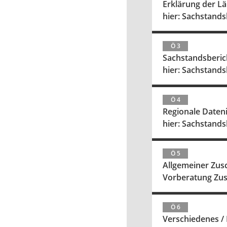
Erklärung der L
hier: Sachstands
Ö 3
Sachstandsberi
hier: Sachstandsb
Ö 4
Regionale Dateni
hier: Sachstands
Ö 5
Allgemeiner Zus
Vorberatung Zus
Ö 6
Verschiedenes / 