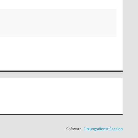
(Wird in
Software:
Sitzungsdienst
Session