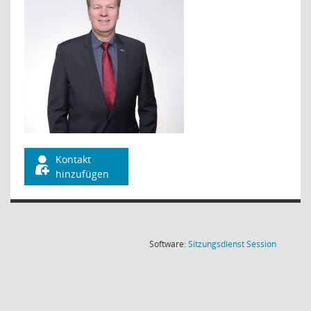
Kontakt
hinzufügen
(Wird in
Software:
Sitzungsdienst
Session