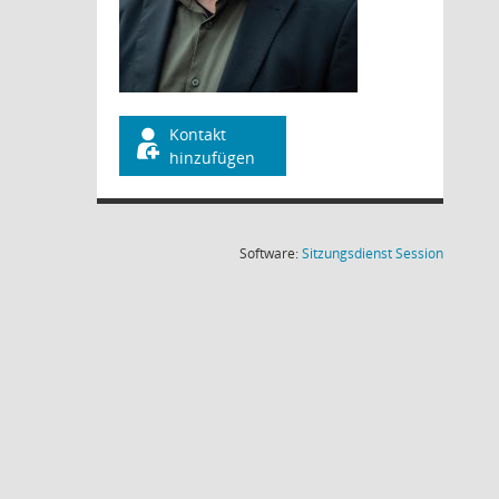
Kontakt
hinzufügen
(Wird in
Software:
Sitzungsdienst
Session