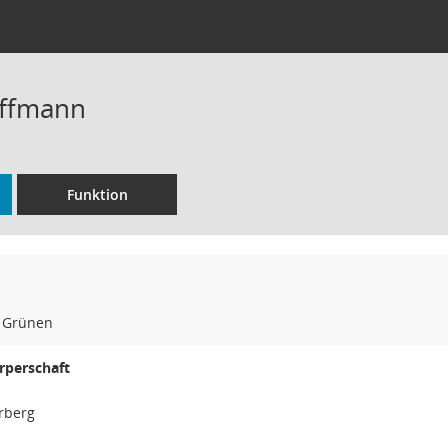
offmann
Funktion
e Grünen
rperschaft
rberg