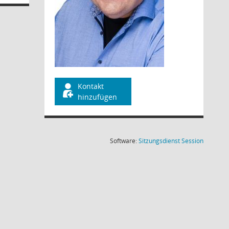
Kontakt
hinzufügen
(Wird in
Software:
Sitzungsdienst
Session